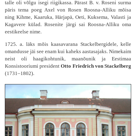
talle oli võlgu isegi riigikassa. Pärast B. v. Roseni surma
päris tema poeg Axel von Rosen Roosna-Alliku mõisa
ning Kihme, Kaaruka, Härjapä, Oeti, Kuksema, Valasti ja
Kagavere külad. Rosenite järgi sai Roosna-Alliku oma
eestikeelse nime.
1725. a. läks mõis kaasavarana Stackelbergidele, kelle
omandusse jäi see enam kui kaheks aastasajaks. Nimekaim
neist oli haagikohtunik, maanõunik ja Eestimaa
Konsistooriumi president
Otto Friedrich von Stackelberg
(1731–1802).