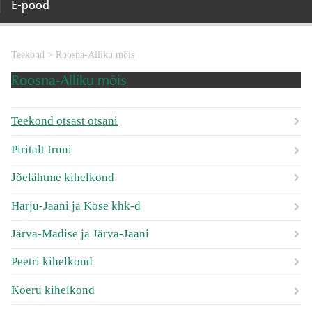
E-pood
Teekond
>
Roosna-Alliku mõis
Roosna-Alliku mõis
Teekond otsast otsani
Piritalt Iruni
Jõelähtme kihelkond
Harju-Jaani ja Kose khk-d
Järva-Madise ja Järva-Jaani
Peetri kihelkond
Koeru kihelkond