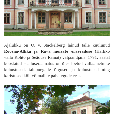
Ajalukku on O. v. Stackelberg läinud talle kuulunud
Roosna-Alliku ja Rava mõisate eraseaduse
(Halliko
valla Kohto ja Seäduse Ramat) väljaandjana. 1791. aastal
koostatud seaduseraamatus on üles loetud vallaametnike
kohustused, talupoegade õigused ja kohustused ning
karistused kõikvõimalike pahategude eest.