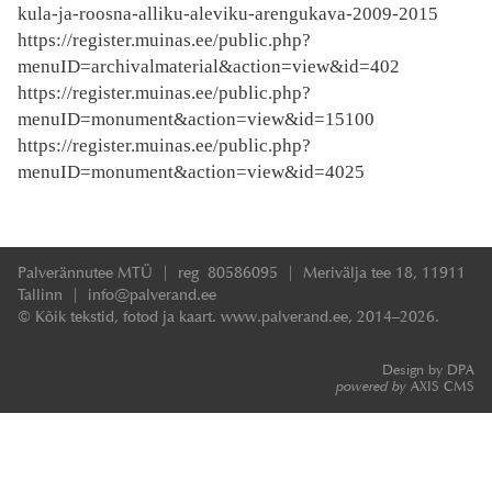
kula-ja-roosna-alliku-aleviku-arengukava-2009-2015
https://register.muinas.ee/public.php?
menuID=archivalmaterial&action=view&id=402
https://register.muinas.ee/public.php?
menuID=monument&action=view&id=15100
https://register.muinas.ee/public.php?
menuID=monument&action=view&id=4025
Palverännutee MTÜ | reg 80586095 | Merivälja tee 18, 11911
Tallinn | info@palverand.ee
© Kõik tekstid, fotod ja kaart. www.palverand.ee, 2014–2026.
Design by DPA
powered by
AXIS CMS