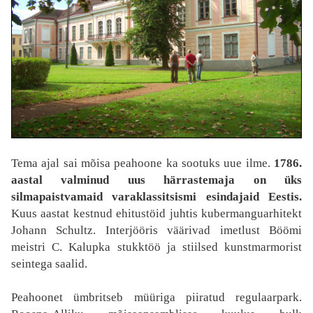
Tema ajal sai mõisa peahoone ka sootuks uue ilme.
1786.
aastal valminud uus härrastemaja on üks
silmapaistvamaid varaklassitsismi esindajaid Eestis.
Kuus aastat kestnud ehitustöid juhtis kubermanguarhitekt
Johann Schultz. Interjööris väärivad imetlust Böömi
meistri C. Kalupka stukktöö ja stiilsed kunstmarmorist
seintega saalid.
Peahoonet ümbritseb müüriga piiratud regulaarpark.