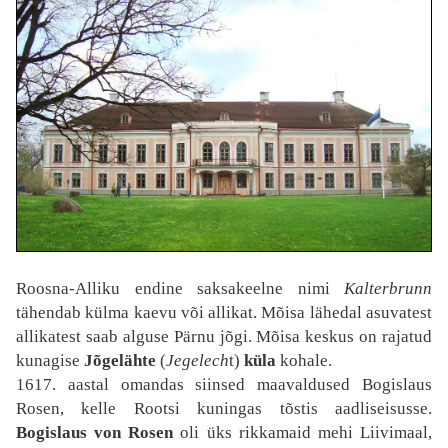
Roosna-Alliku endine saksakeelne nimi
Kalterbrunn
tähendab külma kaevu või allikat. Mõisa lähedal asuvatest
allikatest saab alguse Pärnu jõgi. Mõisa keskus on rajatud
kunagise
Jõgelähte
(
Jegelech
t)
küla
kohale.
1617. aastal omandas siinsed maavaldused Bogislaus
Rosen, kelle Rootsi kuningas tõstis aadliseisusse.
Bogislaus von Rosen
oli üks rikkamaid mehi Liivimaal,