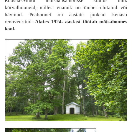
Roosna-Alliku mõisaansamblisse kuulus hulk
kõrvalhooneid, millest enamik on ümber ehitatud või
hävinud. Peahoonet on aastate jooksul kenasti
renoveeritud.
Alates 1924. aastast töötab mõisahoones
kool.