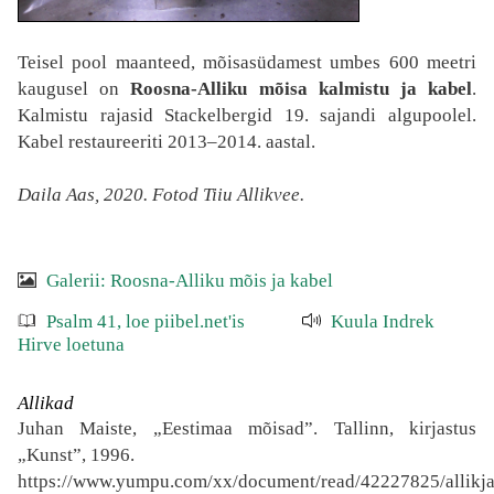
Teisel pool maanteed, mõisasüdamest umbes 600 meetri
kaugusel on
Roosna-Alliku mõisa kalmistu ja kabel
.
Kalmistu rajasid Stackelbergid 19. sajandi algupoolel.
Kabel restaureeriti 2013–2014. aastal.
Daila Aas, 2020.
Fotod Tiiu Allikvee.
Galerii: Roosna-Alliku mõis ja kabel
Psalm 41, loe piibel.net'is
Kuula Indrek
Hirve loetuna
Allikad
Juhan Maiste, „Eestimaa mõisad”. Tallinn, kirjastus
„Kunst”, 1996.
https://www.yumpu.com/xx/document/read/42227825/allikja