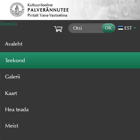
Kultuurilooline
PALVERÄNNUTEE
Piritalt Vana-Vastseliina
Menüü
EST
Avaleht
Teekond
Galerii
Kaart
Hea teada
Meist