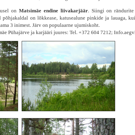
gusel on
Matsimäe endine liivakarjäär
. Siingi on rändurit
 põhjakaldal on lõkkease, katusealune pinkide ja lauaga, kuiv
ama 3 inimest. Järv on populaarne ujumiskoht.
äe Pühajärve ja karjääri juures: Tel. +372 604 7212; Info.ae