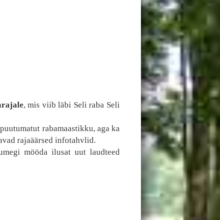
arajale
, mis viib läbi Seli raba Seli
a puutumatut rabamaastikku, aga ka
avad rajaäärsed infotahvlid.
umegi mööda ilusat uut laudteed