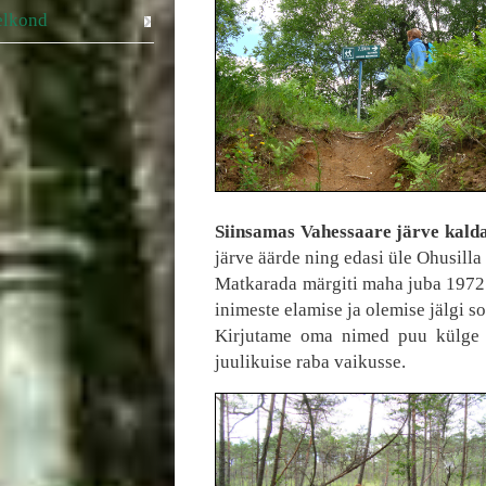
helkond
Siinsamas Vahessaare järve kalda
järve äärde ning edasi üle Ohusilla
Matkarada märgiti maha juba 1972.
inimeste elamise ja olemise jälgi s
Kirjutame oma nimed puu külge k
juulikuise raba vaikusse.