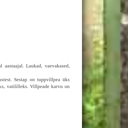
l aastaajal. Laukad, vaevakased,
stest. Sestap on tuppvillpea üks
, vatililleks. Villpeade karvu on