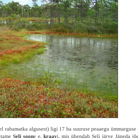
sel rabamatka algusest) ligi 17 ha suuruse peaaegu ümmarguse 
letame
Seli soon
e e.
kraav
i, mis ühendab Seli järve Jäneda jõ