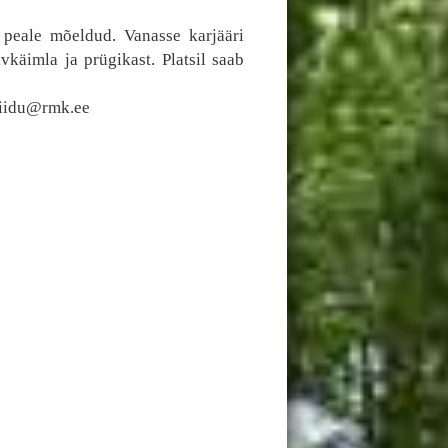
e peale mõeldud. Vanasse karjääri
käimla ja prügikast. Platsil saab
gviidu@rmk.ee