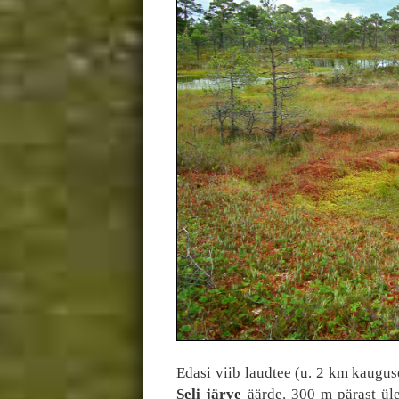
Edasi viib laudtee (u. 2 km kaugu
Seli järve
äärde. 300 m pärast ü