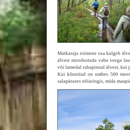
Matkaraja esimene osa kulgeb älves
älvest moodustuda vaba veega la
või lamedal rabapinnal älvest, ku
Kui kõnnitud on umbes 500 meetr
salapärases nõiaringis, mida maapin