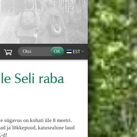
EST
e Seli raba
e sügavus on kohati üle 8 meetri.
had ja lõkkepuud, katusealune laud
K-d!