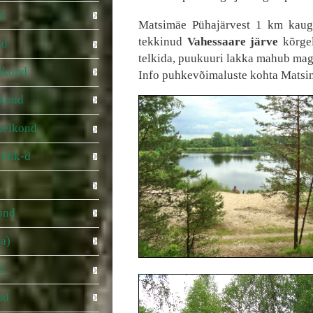
nd
Matsimäe Pühajärvest 1 km kau
tekkinud
Vahessaare järve
kõrgel
nd
telkida, puukuuri lakka mahub mag
elkond
Info puhkevõimaluste kohta Matsim
lkond
helkond
 khk-d
ond
va)
d
nd