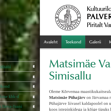
Kultuuril
PALVE
Piritalt V
Avaleht
Teekond
Galerii
K
Matsimäe Vah
 otsani
Simisallu
elkond
Oleme Kõrvemaa maastikukaitseala
 Kose khk-d
Matsimäe Pühajärv
on Järvamaa ra
Pühajärve liivasel kaldapoolel on 
a Järva-Jaani
koos istepinkidega ja kõige tipuks