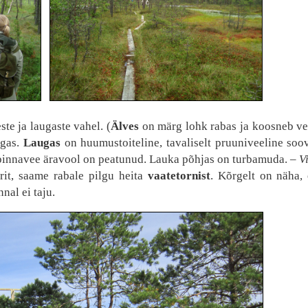
te ja laugaste vahel. (
Älves
on märg lohk rabas ja koosneb vet
ugas.
Laugas
on huumustoiteline, tavaliselt pruuniveeline so
i pinnavee äravool on peatunud. Lauka põhjas on turbamuda. –
V
it, saame rabale pilgu heita
vaatetornist
. Kõrgelt on näha,
nal ei taju.