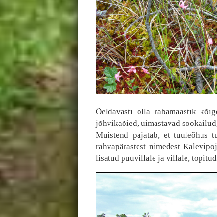
Öeldavasti olla rabamaastik kõig
jõhvikaõied, uimastavad sookailud
Muistend pajatab, et tuuleõhus t
rahvapärastest nimedest Kalevipoj
lisatud puuvillale ja villale, topitu