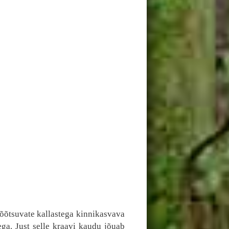
õõtsuvate kallastega kinnikasvava
ega. Just selle kraavi kaudu jõuab