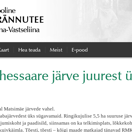
ooline
RÄNNUTEE
ana-Vastseliina
aart
Hea teada
Meist
E-pood
essaare järve juurest ül
l Matsimäe järvede vahel.
bajärvedest üks sügavamaid. Ringikujulise 5,5 ha suuruse järv
ujumiskoht ja paadisild, siinsamas on ka telkimisplats, lõkkeko
 kuivkäimla. Tõesti, tõesti – kõigi maade matkajad tänavad RM