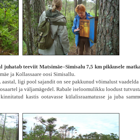
l juhatab teeviit Matsimäe–Simisalu 7,5 km pikkusele matk
 mäe ja Kollassaare oosi Simisallu.
 aastal, ligi pool sajandit on see pakkunud võimalust vaadeld
oosaartel ja väljamägedel. Rabale iseloomulikku loodust tutvust
innitatud kastis ootavasse külalisraamatusse ja juba samm