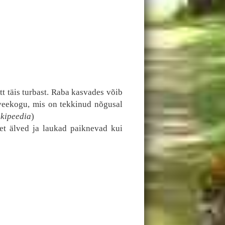
t täis turbast. Raba kasvades võib
oveekogu, mis on tekkinud nõgusal
ikipeedia
)
 et älved ja laukad paiknevad kui