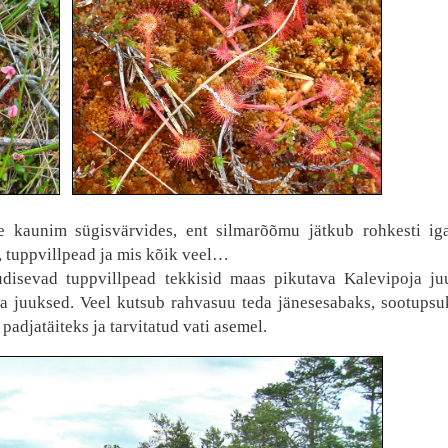
e kaunim sügisvärvides, ent silmarõõmu jätkub rohkesti iga
, tuppvillpead ja mis kõik veel…
udisevad tuppvillpead tekkisid maas pikutava Kalevipoja juu
a juuksed. Veel kutsub rahvasuu teda jänesesabaks, sootupsuks
d padjatäiteks ja tarvitatud vati asemel.